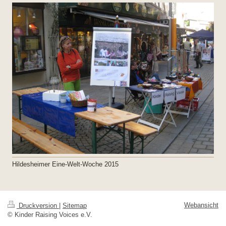
Hildesheimer Eine-Welt-Woche 2015
Webansicht
Druckversion
|
Sitemap
© Kinder Raising Voices e.V.